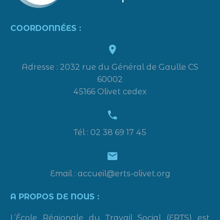
COORDONNÉES :


Adresse : 2032 rue du Général de Gaulle CS
60002
45166 Olivet cedex


Tél : 02 38 69 17 45


Email : accueil@erts-olivet.org
A PROPOS DE NOUS :
L’École Régionale du Travail Social (ERTS) est