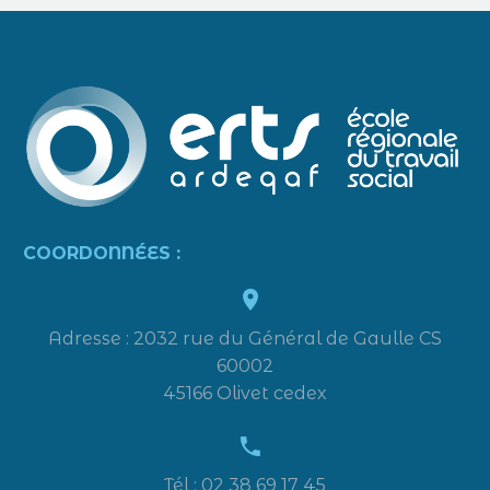
COORDONNÉES :


Adresse : 2032 rue du Général de Gaulle CS
60002
45166 Olivet cedex


Tél : 02 38 69 17 45