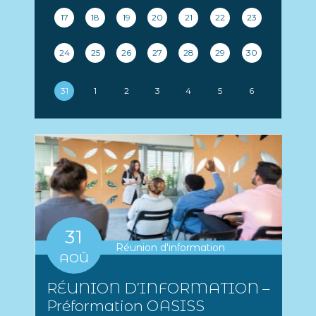
17
18
19
20
21
22
23
24
25
26
27
28
29
30
31
1
2
3
4
5
6
31
Réunion d'information
AOÛ
RÉUNION D’INFORMATION –
Préformation OASISS