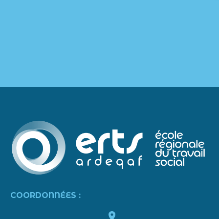
COORDONNÉES :

