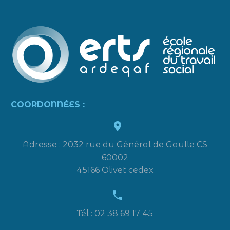
COORDONNÉES :


Adresse : 2032 rue du Général de Gaulle CS
60002
45166 Olivet cedex


Tél : 02 38 69 17 45