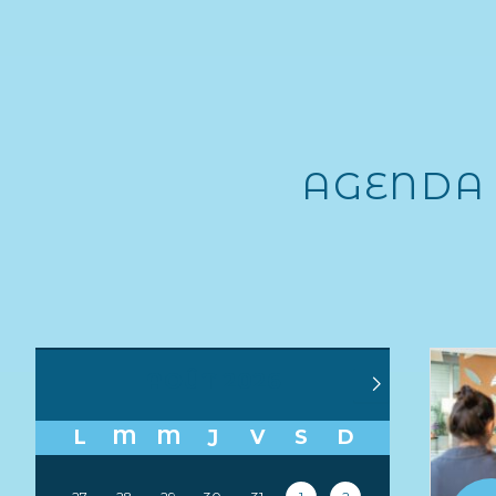
AGENDA 
AOÛT 2026
L
M
M
J
V
S
D