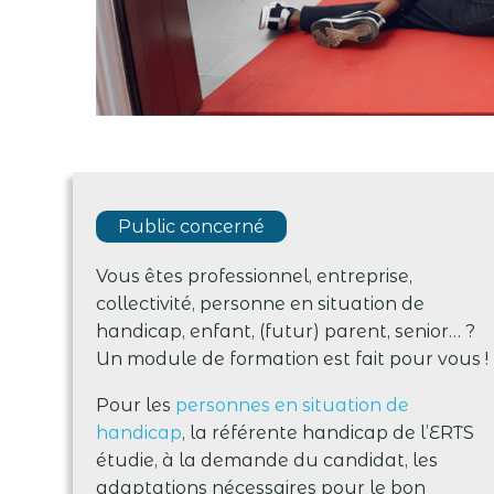
INSCRIVEZ-VOUS AUX
INFORMATIONS COLLECTIVES D
L’ERTS !
Vous souhaitez vous renseigner sur les métiers du 
Public concerné
et du médico-social ainsi que sur les formations m
ces métiers ...
Vous êtes professionnel, entreprise,
collectivité, personne en situation de
handicap, enfant, (futur) parent, senior… ?
Un module de formation est fait pour vous !
Pour les
personnes en situation de
handicap
, la référente handicap de l’ERTS
étudie, à la demande du candidat, les
adaptations nécessaires pour le bon