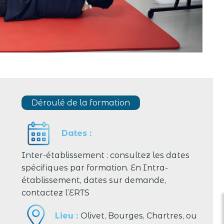
INSCRIVEZ-VOUS AUX
E
INFORMATIONS COLLECTIVES DE
L’ERTS !
social
Vous souhaitez vous renseigner sur les métiers du social
Déroulé de la formation
enant à
et du médico-social ainsi que sur les formations menant à
ces métiers ...
Dates :
Inter-établissement : consultez les dates
spécifiques par formation. En Intra-
établissement, dates sur demande,
contactez l’ERTS
Lieu :
Olivet, Bourges, Chartres, ou