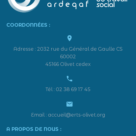
COORDONNÉES :


Adresse : 2032 rue du Général de Gaulle CS
60002
45166 Olivet cedex


Tél : 02 38 69 17 45


Email : accueil@erts-olivet.org
A PROPOS DE NOUS :