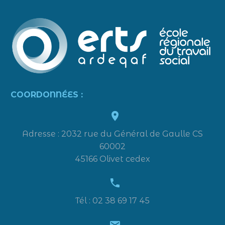
COORDONNÉES :


Adresse : 2032 rue du Général de Gaulle CS
60002
45166 Olivet cedex


Tél : 02 38 69 17 45