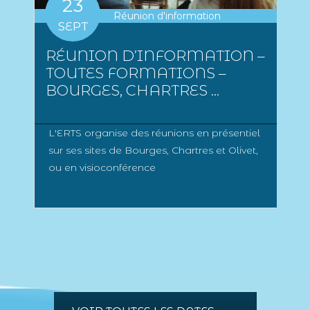
23
Réunion d'information
SEPT
RÉUNION D’INFORMATION –
TOUTES FORMATIONS –
BOURGES, CHARTRES ...
L'ERTS organise des réunions en présentiel
sur ses sites de Bourges, Chartres et Olivet,
ou en visioconférence