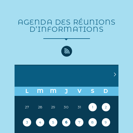
AGENDA DES RÉUNIONS
D’INFORMATIONS
AOÛT 2026
L
M
M
J
V
S
D
27
28
29
30
31
1
2
3
4
5
6
7
8
9