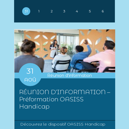
31
1
2
3
4
5
6
31
Réunion d'information
AOÛ
RÉUNION D’INFORMATION –
Préformation OASISS
Handicap
Découvrez le dispositif OASISS Handicap