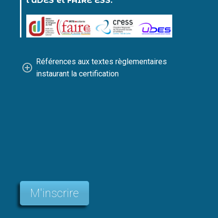
l’UDES et FAIRE ESS.
Références aux textes règlementaires
instaurant la certification
M'inscrire